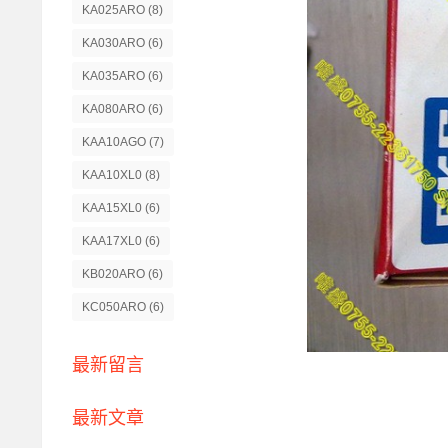
KA025ARO
(8)
KA030ARO
(6)
KA035ARO
(6)
KA080ARO
(6)
KAA10AGO
(7)
KAA10XL0
(8)
KAA15XL0
(6)
KAA17XL0
(6)
KB020ARO
(6)
KC050ARO
(6)
最新留言
最新文章