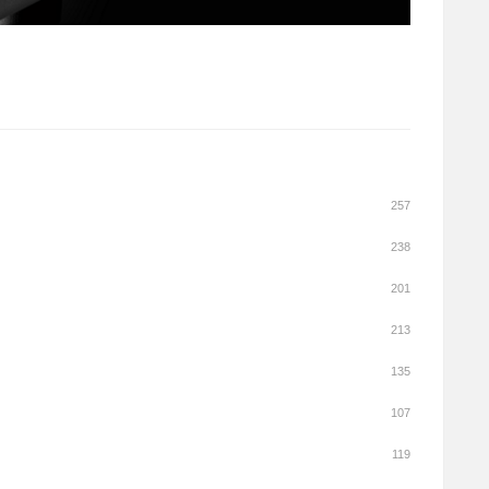
257
238
201
213
135
107
119